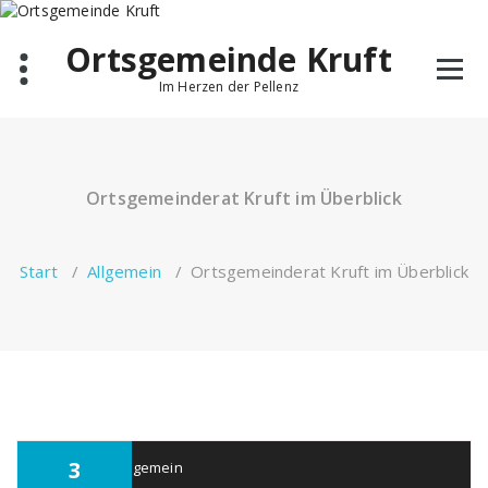
Ortsgemeinde Kruft
Im Herzen der Pellenz
Ortsgemeinderat Kruft im Überblick
Start
/
Allgemein
/
Ortsgemeinderat Kruft im Überblick
3
kruft
Allgemein