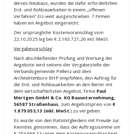
dieses Neubaus, wurden die dafür erforderlichen
Erd- und Rohbauarbeiten in einem „offenen
Verfahren“ EU-weit ausgeschrieben. 7 Firmen
haben ein Angebot eingereicht.
Der ursprüngliche Kostenvoranschlag vom
22.10.2025 lag bei € 2.163.721,26 incl. MwSt.
Vergabevorschlag
:
Nach abschließender Prüfung und Wertung der
Angebote wird seitens der Vergabestelle der
Verbandsgemeinde Pellenz und dem
Architektenbüro BHP empfohlen, den Auftrag für
die Erd- und Rohbauarbeiten an den Bieter mit
dem wirtschaftlichsten Angebot, Firma
Paul
Mertgen GmbH & Co. KG Bauunternehmung,
56587 Straßenhaus
, zum Angebotspreis von
€
1.879.053,13 (inkl. MwSt
.) zu vergeben.
Es wurde von den Ratsmitgliedern mit Freude zur
Kenntnis genommen, dass die Auftragssumme um
€ 284.668,13
unter
dem Kostenvoranschlag liegt.