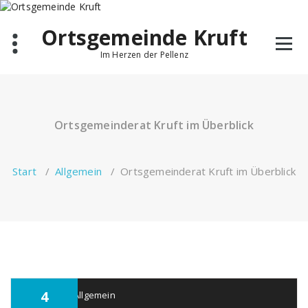
Ortsgemeinde Kruft
Im Herzen der Pellenz
Ortsgemeinderat Kruft im Überblick
Start
/
Allgemein
/
Ortsgemeinderat Kruft im Überblick
4
kruft
Allgemein