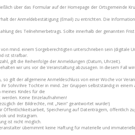
ließlich über das Formular auf der Homepage der Ortsgemeinde Kr
halt der Anmeldebestätigung (Email) zu entrichten. Die Informatio
ahlung des Teilnehmerbetrags. Sollte innerhalb der genannten Frist 
on mind. einem Sorgeberechtigten unterschrieben sein (digitale Unte
 ist strafbar.
ahl, gilt die Reihenfolge der Anmeldungen (Datum, Uhrzeit).
behalten wir uns vor die Veranstaltung abzusagen. In diesem Fall wi
, so gilt der allgemeine Anmeldeschluss von einer Woche vor Veran
ch ihr Sohn/ihre Tochter in mind. 2er Gruppen selbstständig in ein
 meines Kindes für die
et werden. Keine Einzelaufnahmen!
züglich der Bildrechte, mit „Nein“ geantwortet wurde!)
Öffentlichkeitsarbeit, Speicherung auf Datenträgern, öffentlich zu
ook und Instagram.
ng ist nicht möglich.
Veranstalter übernimmt keine Haftung für materielle und immaterie