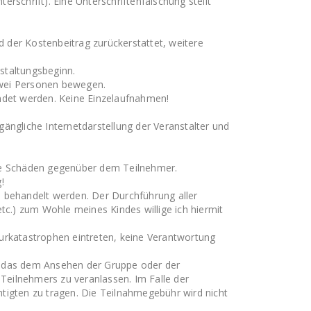
rschrift). Eine Unterschriftenfälschung stellt
rd der Kostenbeitrag zurückerstattet, weitere
staltungsbeginn.
zwei Personen bewegen.
endet werden. Keine Einzelaufnahmen!
ängliche Internetdarstellung der Veranstalter und
lle Schäden gegenüber dem Teilnehmer.
!
. behandelt werden. Der Durchführung aller
c.) zum Wohle meines Kindes willige ich hiermit
turkatastrophen eintreten, keine Verantwortung
n, das dem Ansehen der Gruppe oder der
 Teilnehmers zu veranlassen. Im Falle der
htigten zu tragen. Die Teilnahmegebühr wird nicht