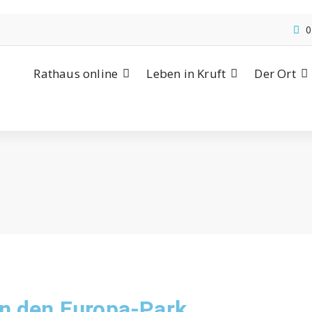
0
Rathaus online
Leben in Kruft
Der Ort
in den Europa-Park