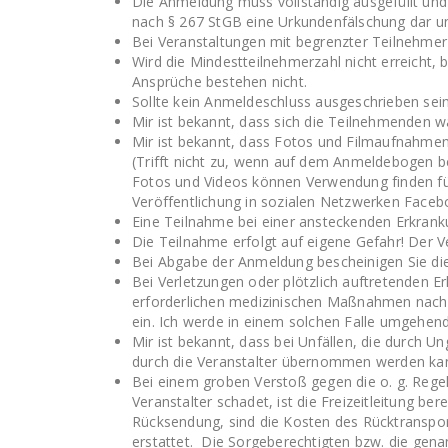
Die Anmeldung muss vollständig ausgefüllt und v
nach § 267 StGB eine Urkundenfälschung dar und
Bei Veranstaltungen mit begrenzter Teilnehmerz
Wird die Mindestteilnehmerzahl nicht erreicht, 
Ansprüche bestehen nicht.
Sollte kein Anmeldeschluss ausgeschrieben sein
Mir ist bekannt, dass sich die Teilnehmenden 
Mir ist bekannt, dass Fotos und Filmaufnahmen 
(Trifft nicht zu, wenn auf dem Anmeldebogen be
Fotos und Videos können Verwendung finden für 
Veröffentlichung in sozialen Netzwerken Faceb
Eine Teilnahme bei einer ansteckenden Erkranku
Die Teilnahme erfolgt auf eigene Gefahr! Der 
Bei Abgabe der Anmeldung bescheinigen Sie die 
Bei Verletzungen oder plötzlich auftretenden E
erforderlichen medizinischen Maßnahmen nach d
ein. Ich werde in einem solchen Falle umgehend
Mir ist bekannt, dass bei Unfällen, die durch 
durch die Veranstalter übernommen werden ka
Bei einem groben Verstoß gegen die o. g. Rege
Veranstalter schadet, ist die Freizeitleitung b
Rücksendung, sind die Kosten des Rücktransport
erstattet. Die Sorgeberechtigten bzw. die gena