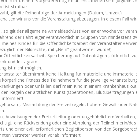
on mind. einem Sorgeberechtigten unterschrieben sein (digitale Unte
 ist strafbar.
ahl, gilt die Reihenfolge der Anmeldungen (Datum, Uhrzeit).
behalten wir uns vor die Veranstaltung abzusagen. In diesem Fall wi
, so gilt der allgemeine Anmeldeschluss von einer Woche vor Veran
während der Fahrt eigenverantwortlich in Gruppen von mindestens 
meines Kindes für die Öffentlichkeitsarbeit der Veranstalter verw
züglich der Bildrechte, mit „Nein“ geantwortet wurde!)
Öffentlichkeitsarbeit, Speicherung auf Datenträgern, öffentlich zug
ook und Instagram.
ng ist nicht möglich.
Veranstalter übernimmt keine Haftung für materielle und immaterie
körperliche Fitness des Teilnehmers für die jeweilige Veranstaltung
rkrankungen oder Unfällen darf mein Kind in einem Krankenhaus o.ä
en Regeln der ärztlichen Kunst (Operationen, Blutübertragungen et
 informiert!
Ungehorsam, Missachtung der Freizeitregeln, höhere Gewalt oder Na
nn.
ln, Anweisungen der Freizeitleitung oder ungebührlichem Verhalte
erechtigt, eine Rücksendung oder eine Abholung der Teilnehmerin/des
s und einer evtl. erforderlichen Begleitperson von den Sorgeberec
nnten Vertreter werden vorab informiert.